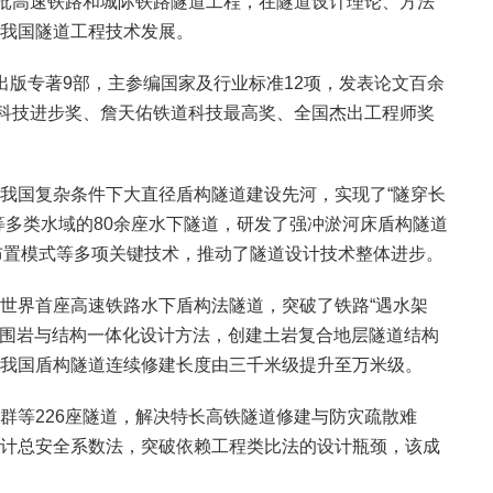
首批高速铁路和城际铁路隧道工程，在隧道设计理论、方法
我国隧道工程技术发展。
出版专著9部，主参编国家及行业标准12项，发表论文百余
金科技进步奖、詹天佑铁道科技最高奖、全国杰出工程师奖
我国复杂条件下大直径盾构隧道建设先河，实现了“隧穿长
等多类水域的80余座水下隧道，研发了强冲淤河床盾构隧道
道布置模式等多项关键技术，推动了隧道设计技术整体进步。
世界首座高速铁路水下盾构法隧道，突破了铁路“遇水架
建了围岩与结构一体化设计方法，创建土岩复合地层隧道结构
我国盾构隧道连续修建长度由三千米级提升至万米级。
群等226座隧道，解决特长高铁隧道修建与防灾疏散难
计总安全系数法，突破依赖工程类比法的设计瓶颈，该成