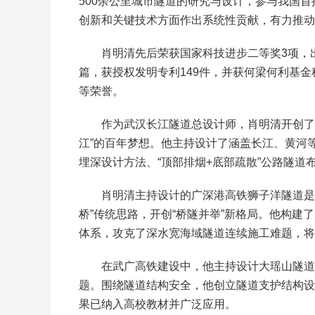
500余公里城市隧道的研究与设计，参与我国
创新和关键技术方面作出系统性贡献，有力推动
肖明清先后荣获国家科技进步二等奖3项，
篇，获授权发明专利149件，并获何梁何利基
等荣誉。
作为武汉长江隧道总设计师，肖明清开创了
江”的百年梦想。他主持设计了涵盖长江、黄河
埋深设计方法、“顶部排烟+底部疏散”公路隧
肖明清主持设计的广深港高铁狮子洋隧道是
桥”传统思路，开创“桥隧并举”新格局。他构
体系，攻克了深水宽海域隧道连续施工难题，将
在武广高铁建设中，他主持设计大瑶山隧道
题。围绕隧道结构安全，他创立隧道支护结构设
果已纳入高校教材并广泛应用。