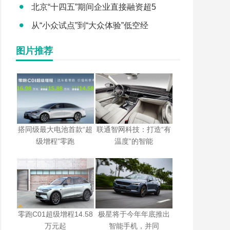
北京“十四五”期间企业直接融资超5
从“小众试点”到“大众体验”低空经
图片推荐
搭同级最大电池首款“超
联通智网科技：打造“有
级增程”零跑
温度”的智能
零跑C01超级增程14.58
极星将于今年年底推出
万元起
智能手机，并同